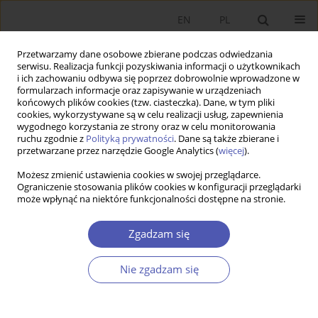
EN
PL
Przetwarzamy dane osobowe zbierane podczas odwiedzania
serwisu. Realizacja funkcji pozyskiwania informacji o użytkownikach
i ich zachowaniu odbywa się poprzez dobrowolnie wprowadzone w
formularzach informacje oraz zapisywanie w urządzeniach
końcowych plików cookies (tzw. ciasteczka). Dane, w tym pliki
cookies, wykorzystywane są w celu realizacji usług, zapewnienia
wygodnego korzystania ze strony oraz w celu monitorowania
Archiwum
ruchu zgodnie z
Polityką prywatności
. Dane są także zbierane i
przetwarzane przez narzędzie Google Analytics (
więcej
).
1/2013
Możesz zmienić ustawienia cookies w swojej przeglądarce.
Ograniczenie stosowania plików cookies w konfiguracji przeglądarki
może wpłynąć na niektóre funkcjonalności dostępne na stronie.
Konsolidacja finansów publicznych a kryzys strefy
Zgadzam się
euro
Kazimierz Łaski
,
Jerzy Osiatyński
Nie zgadzam się
Ekonomista 2013;(1):9-29
Statystyki