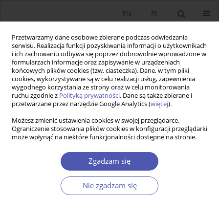
EN
PL
Przetwarzamy dane osobowe zbierane podczas odwiedzania
serwisu. Realizacja funkcji pozyskiwania informacji o użytkownikach
i ich zachowaniu odbywa się poprzez dobrowolnie wprowadzone w
formularzach informacje oraz zapisywanie w urządzeniach
końcowych plików cookies (tzw. ciasteczka). Dane, w tym pliki
cookies, wykorzystywane są w celu realizacji usług, zapewnienia
wygodnego korzystania ze strony oraz w celu monitorowania
Archiwum
ruchu zgodnie z
Polityką prywatności
. Dane są także zbierane i
przetwarzane przez narzędzie Google Analytics (
więcej
).
5/2012
Możesz zmienić ustawienia cookies w swojej przeglądarce.
Ograniczenie stosowania plików cookies w konfiguracji przeglądarki
może wpłynąć na niektóre funkcjonalności dostępne na stronie.
Premia placowa z wykształcenia wyższego według
Zgadzam się
kierunku studiów
Małgorzata Szreder
,
Krzysztof Kalisiak
,
Kaja Białowąs
,
Tomasz Szapiro
Nie zgadzam się
Ekonomista 2012;(5):555-576
Statystyki