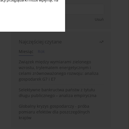
acji przeglądarki może wpłynąć na
Zapisz się
Usuń
Najczęściej czytane
Miesiąc
Rok
Związek między wymiarami zielonego
wzrostu, trylematem energetycznym i
celami zrównoważonego rozwoju: analiza
gospodarek G7 i E7
Selektywne bankructwa państw z tytułu
długu publicznego – analiza empiryczna
Globalny kryzys gospodarczy - próba
pomiaru efektów dla poszczególnych
krajów