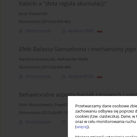
Kalecki a "złota reguła akumulacji"
Jerzy Osiatyński
Ekonomista 2015;(4):453-462
Streszczenie
Artykuł
(PDF)
Efekt Balassy-Samuelsona i mechanizmy jego 
Karolina Konopczak
,
Aleksander Welfe
Ekonomista 2015;(4):463-489
Streszczenie
Artykuł
(PDF)
Behawioralne aspekty baniek cenowych i spos
Piotr Masiukiewicz
,
Paweł Dec
Przetwarzamy dane osobowe zbiera
zachowaniu odbywa się poprzez d
Ekonomista 2015;(4):491-513
cookies (tzw. ciasteczka). Dane, w
oraz w celu monitorowania ruchu
Streszczenie
Artykuł
(PDF)
(
więcej
).