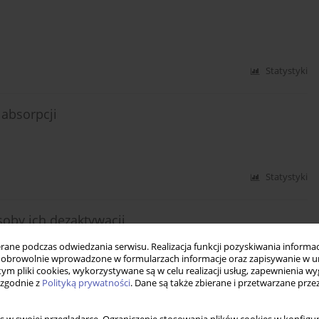
Statystyki
absorpcji
Statystyki
oby ich dezaktywacji
ne podczas odwiedzania serwisu. Realizacja funkcji pozyskiwania informacj
obrowolnie wprowadzone w formularzach informacje oraz zapisywanie w u
 tym pliki cookies, wykorzystywane są w celu realizacji usług, zapewnienia 
 zgodnie z
Polityką prywatności
. Dane są także zbierane i przetwarzane prze
Statystyki