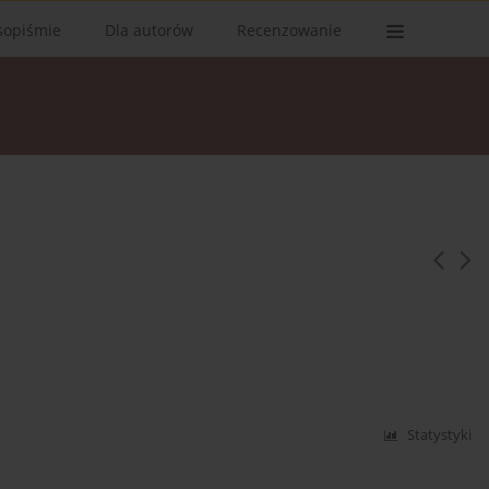
sopiśmie
Dla autorów
Recenzowanie
Statystyki