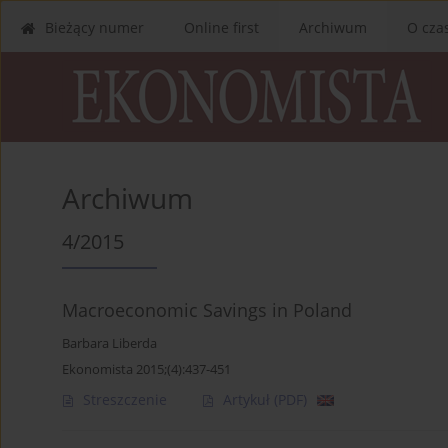
Bieżący numer
Online first
Archiwum
O cza
Archiwum
4/2015
Macroeconomic Savings in Poland
Barbara Liberda
Ekonomista 2015;(4):437-451
Streszczenie
Artykuł
(PDF)