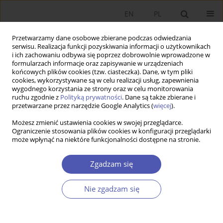
EN
PL
Przetwarzamy dane osobowe zbierane podczas odwiedzania
serwisu. Realizacja funkcji pozyskiwania informacji o użytkownikach
i ich zachowaniu odbywa się poprzez dobrowolnie wprowadzone w
formularzach informacje oraz zapisywanie w urządzeniach
końcowych plików cookies (tzw. ciasteczka). Dane, w tym pliki
cookies, wykorzystywane są w celu realizacji usług, zapewnienia
wygodnego korzystania ze strony oraz w celu monitorowania
Archiwum
ruchu zgodnie z
Polityką prywatności
. Dane są także zbierane i
przetwarzane przez narzędzie Google Analytics (
więcej
).
1/2022
Możesz zmienić ustawienia cookies w swojej przeglądarce.
Ograniczenie stosowania plików cookies w konfiguracji przeglądarki
może wpłynąć na niektóre funkcjonalności dostępne na stronie.
ARTYKUŁ
Zgadzam się
O ekonomii normatywnej i pozytywnej w
perspektywie założenia o chaotyczności zjawisk
Nie zgadzam się
ekonomicznych
Michał Mrowiec
Ekonomista 2022;(1):7-22