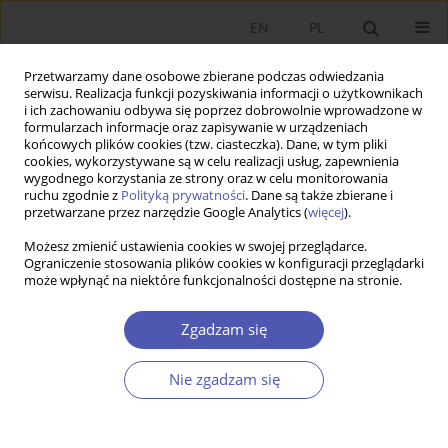
EN
PL
Przetwarzamy dane osobowe zbierane podczas odwiedzania
serwisu. Realizacja funkcji pozyskiwania informacji o użytkownikach
i ich zachowaniu odbywa się poprzez dobrowolnie wprowadzone w
formularzach informacje oraz zapisywanie w urządzeniach
końcowych plików cookies (tzw. ciasteczka). Dane, w tym pliki
cookies, wykorzystywane są w celu realizacji usług, zapewnienia
wygodnego korzystania ze strony oraz w celu monitorowania
1/2022
ruchu zgodnie z
Polityką prywatności
. Dane są także zbierane i
przetwarzane przez narzędzie Google Analytics (
więcej
).
ARTYKUŁ
Możesz zmienić ustawienia cookies w swojej przeglądarce.
Ograniczenie stosowania plików cookies w konfiguracji przeglądarki
może wpłynąć na niektóre funkcjonalności dostępne na stronie.
O ekonomii normatywnej i
pozytywnej w perspektywie
Zgadzam się
założenia o chaotyczności
Nie zgadzam się
zjawisk ekonomicznych