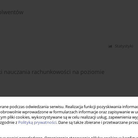
solwentów
Statystyki
iki nauczania rachunkowości na poziomie
ne podczas odwiedzania serwisu. Realizacja funkcji pozyskiwania informacj
obrowolnie wprowadzone w formularzach informacje oraz zapisywanie w u
Statystyki
 tym pliki cookies, wykorzystywane są w celu realizacji usług, zapewnienia 
 zgodnie z
Polityką prywatności
. Dane są także zbierane i przetwarzane prze