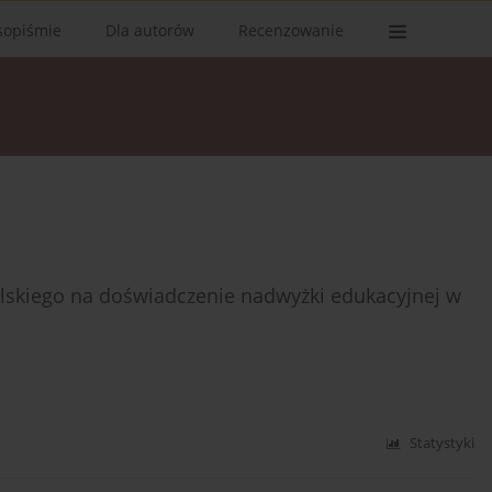
sopiśmie
Dla autorów
Recenzowanie
elskiego na doświadczenie nadwyżki edukacyjnej w
Statystyki