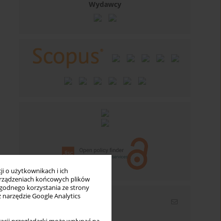
Wydawcy
i o użytkownikach i ich
rządzeniach końcowych plików
wygodnego korzystania ze strony
z narzędzie Google Analytics
Newsletter
Wpisz swój adres email