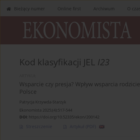
Bieżący numer
Online first
Archiwum
O cza
Kod klasyfikacji JEL
I23
ARTYKUŁ
Wsparcie czy presja? Wpływ wsparcia rodzici
Polsce
Patrycja Krzywda-Starzyk
Ekonomista 2025;(4):517-544
DOI
:
https://doi.org/10.52335/ekon/200142
Streszczenie
Artykuł
(PDF)