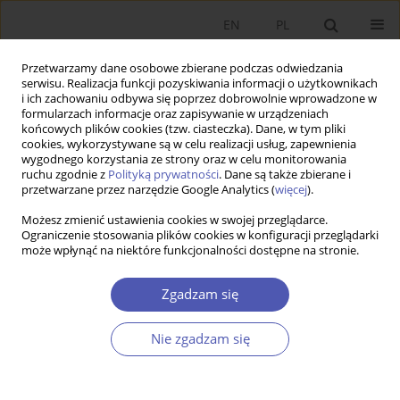
EN
PL
Przetwarzamy dane osobowe zbierane podczas odwiedzania
serwisu. Realizacja funkcji pozyskiwania informacji o użytkownikach
i ich zachowaniu odbywa się poprzez dobrowolnie wprowadzone w
formularzach informacje oraz zapisywanie w urządzeniach
końcowych plików cookies (tzw. ciasteczka). Dane, w tym pliki
cookies, wykorzystywane są w celu realizacji usług, zapewnienia
wygodnego korzystania ze strony oraz w celu monitorowania
2/2025
ruchu zgodnie z
Polityką prywatności
. Dane są także zbierane i
przetwarzane przez narzędzie Google Analytics (
więcej
).
ARTYKUŁ
Możesz zmienić ustawienia cookies w swojej przeglądarce.
Ograniczenie stosowania plików cookies w konfiguracji przeglądarki
może wpłynąć na niektóre funkcjonalności dostępne na stronie.
O zjawisku spadku względnych
zarobków absolwentów
Zgadzam się
Nie zgadzam się
1
Marek Rocki
Więcej