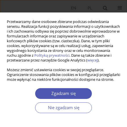
EN
PL
Przetwarzamy dane osobowe zbierane podczas odwiedzania
serwisu. Realizacja funkcji pozyskiwania informacji o użytkownikach
i ich zachowaniu odbywa się poprzez dobrowolnie wprowadzone w
formularzach informacje oraz zapisywanie w urządzeniach
końcowych plików cookies (tzw. ciasteczka). Dane, w tym pliki
cookies, wykorzystywane są w celu realizacji usług, zapewnienia
wygodnego korzystania ze strony oraz w celu monitorowania
3/2023
ruchu zgodnie z
Polityką prywatności
. Dane są także zbierane i
przetwarzane przez narzędzie Google Analytics (
więcej
).
RECENZJA, OMÓWIENIE
Możesz zmienić ustawienia cookies w swojej przeglądarce.
Ograniczenie stosowania plików cookies w konfiguracji przeglądarki
może wpłynąć na niektóre funkcjonalności dostępne na stronie.
Rozważania wokół książki
Stanisława Czai i Bogusława
Zgadzam się
Fiedora
Oblicza polskiego
Nie zgadzam się
etatyzmu gospodarczego