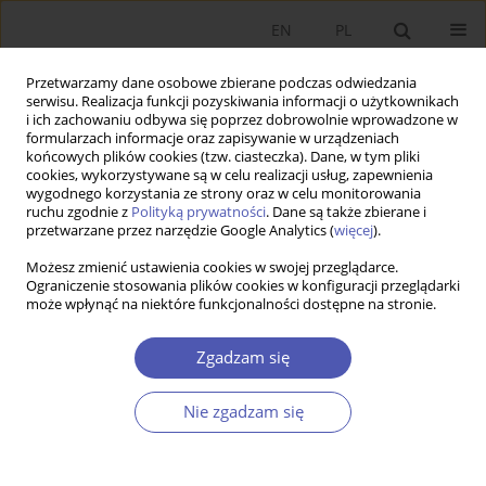
EN
PL
Przetwarzamy dane osobowe zbierane podczas odwiedzania
serwisu. Realizacja funkcji pozyskiwania informacji o użytkownikach
i ich zachowaniu odbywa się poprzez dobrowolnie wprowadzone w
formularzach informacje oraz zapisywanie w urządzeniach
końcowych plików cookies (tzw. ciasteczka). Dane, w tym pliki
cookies, wykorzystywane są w celu realizacji usług, zapewnienia
wygodnego korzystania ze strony oraz w celu monitorowania
1/2024
ruchu zgodnie z
Polityką prywatności
. Dane są także zbierane i
przetwarzane przez narzędzie Google Analytics (
więcej
).
RECENZJA, OMÓWIENIE
Możesz zmienić ustawienia cookies w swojej przeglądarce.
Ograniczenie stosowania plików cookies w konfiguracji przeglądarki
może wpłynąć na niektóre funkcjonalności dostępne na stronie.
Recenzja książki pt.
Procesy
konwergencji i dywergencji w
Zgadzam się
Europie. Monografia jubileuszowa
Nie zgadzam się
dedykowana Profesorowi Janowi