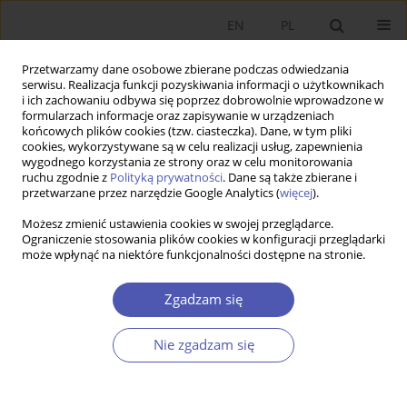
EN
PL
Przetwarzamy dane osobowe zbierane podczas odwiedzania
serwisu. Realizacja funkcji pozyskiwania informacji o użytkownikach
i ich zachowaniu odbywa się poprzez dobrowolnie wprowadzone w
formularzach informacje oraz zapisywanie w urządzeniach
końcowych plików cookies (tzw. ciasteczka). Dane, w tym pliki
cookies, wykorzystywane są w celu realizacji usług, zapewnienia
wygodnego korzystania ze strony oraz w celu monitorowania
Kod klasyfikacji JEL
N44
ruchu zgodnie z
Polityką prywatności
. Dane są także zbierane i
przetwarzane przez narzędzie Google Analytics (
więcej
).
Możesz zmienić ustawienia cookies w swojej przeglądarce.
RECENZJA, OMÓWIENIE
Ograniczenie stosowania plików cookies w konfiguracji przeglądarki
może wpłynąć na niektóre funkcjonalności dostępne na stronie.
Rozważania wokół książki Stanisława Czai i
Bogusława Fiedora
Oblicza polskiego etatyzmu
Zgadzam się
gospodarczego
Piotr Szymaniec
,
Lech Kurowski
Nie zgadzam się
Ekonomista 2023;(3):333-340
DOI
:
https://doi.org/10.52335/ekon/170241
Statystyki