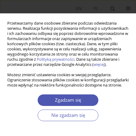
EN
PL
Przetwarzamy dane osobowe zbierane podczas odwiedzania
serwisu. Realizacja funkcji pozyskiwania informacji o użytkownikach
i ich zachowaniu odbywa się poprzez dobrowolnie wprowadzone w
formularzach informacje oraz zapisywanie w urządzeniach
końcowych plików cookies (tzw. ciasteczka). Dane, w tym pliki
cookies, wykorzystywane są w celu realizacji usług, zapewnienia
wygodnego korzystania ze strony oraz w celu monitorowania
3/2023
ruchu zgodnie z
Polityką prywatności
. Dane są także zbierane i
przetwarzane przez narzędzie Google Analytics (
więcej
).
ARTYKUŁ
Możesz zmienić ustawienia cookies w swojej przeglądarce.
Ograniczenie stosowania plików cookies w konfiguracji przeglądarki
może wpłynąć na niektóre funkcjonalności dostępne na stronie.
Ewolucja kapitalizmu a idea
naturalnego porządku
Zgadzam się
ekonomicznego
Nie zgadzam się
1
Bogusław Fiedor