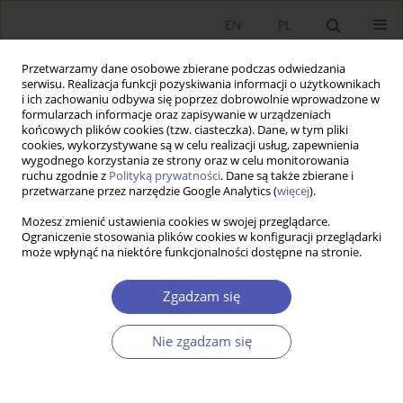
EN
PL
Przetwarzamy dane osobowe zbierane podczas odwiedzania
serwisu. Realizacja funkcji pozyskiwania informacji o użytkownikach
i ich zachowaniu odbywa się poprzez dobrowolnie wprowadzone w
formularzach informacje oraz zapisywanie w urządzeniach
końcowych plików cookies (tzw. ciasteczka). Dane, w tym pliki
cookies, wykorzystywane są w celu realizacji usług, zapewnienia
wygodnego korzystania ze strony oraz w celu monitorowania
1/2024
ruchu zgodnie z
Polityką prywatności
. Dane są także zbierane i
przetwarzane przez narzędzie Google Analytics (
więcej
).
LAUREACI NAGRODY NOBLA
Możesz zmienić ustawienia cookies w swojej przeglądarce.
Ograniczenie stosowania plików cookies w konfiguracji przeglądarki
może wpłynąć na niektóre funkcjonalności dostępne na stronie.
Sytuacja kobiet i mężczyzn na
rynku pracy w świetle osiągnięć
Zgadzam się
Claudii Goldin
Nie zgadzam się
1
Baha Kalinowska-Sufinowicz