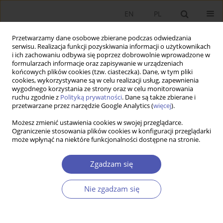
EN
PL
Przetwarzamy dane osobowe zbierane podczas odwiedzania
serwisu. Realizacja funkcji pozyskiwania informacji o użytkownikach
i ich zachowaniu odbywa się poprzez dobrowolnie wprowadzone w
formularzach informacje oraz zapisywanie w urządzeniach
końcowych plików cookies (tzw. ciasteczka). Dane, w tym pliki
cookies, wykorzystywane są w celu realizacji usług, zapewnienia
wygodnego korzystania ze strony oraz w celu monitorowania
Archiwum
ruchu zgodnie z
Polityką prywatności
. Dane są także zbierane i
przetwarzane przez narzędzie Google Analytics (
więcej
).
3/2017
Możesz zmienić ustawienia cookies w swojej przeglądarce.
Ograniczenie stosowania plików cookies w konfiguracji przeglądarki
może wpłynąć na niektóre funkcjonalności dostępne na stronie.
Środowiskowe aspekty społecznej
Zgadzam się
odpowiedzialności biznesu - ujęcie
instytucjonalne
Nie zgadzam się
Robert Kudłak
,
Wojciech Kisiała
Ekonomista 2017;(3):243-263
Statystyki