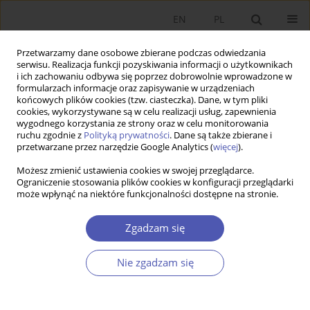
EN
PL
Przetwarzamy dane osobowe zbierane podczas odwiedzania
serwisu. Realizacja funkcji pozyskiwania informacji o użytkownikach
i ich zachowaniu odbywa się poprzez dobrowolnie wprowadzone w
formularzach informacje oraz zapisywanie w urządzeniach
końcowych plików cookies (tzw. ciasteczka). Dane, w tym pliki
cookies, wykorzystywane są w celu realizacji usług, zapewnienia
wygodnego korzystania ze strony oraz w celu monitorowania
3/2017
ruchu zgodnie z
Polityką prywatności
. Dane są także zbierane i
przetwarzane przez narzędzie Google Analytics (
więcej
).
Możesz zmienić ustawienia cookies w swojej przeglądarce.
Ograniczenie stosowania plików cookies w konfiguracji przeglądarki
może wpłynąć na niektóre funkcjonalności dostępne na stronie.
Nierówności a wzrost
gospodarczy (uwagi na
Zgadzam się
marginesie książki Grzegorza
Nie zgadzam się
Malinowskiego Nierówności i