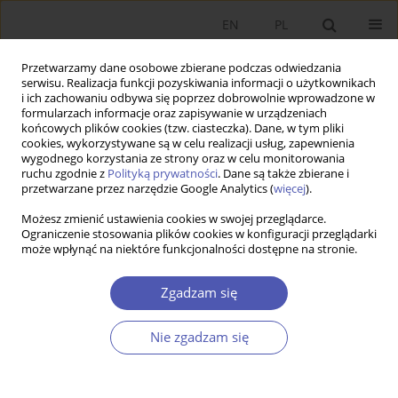
EN
PL
Przetwarzamy dane osobowe zbierane podczas odwiedzania
serwisu. Realizacja funkcji pozyskiwania informacji o użytkownikach
i ich zachowaniu odbywa się poprzez dobrowolnie wprowadzone w
formularzach informacje oraz zapisywanie w urządzeniach
końcowych plików cookies (tzw. ciasteczka). Dane, w tym pliki
cookies, wykorzystywane są w celu realizacji usług, zapewnienia
wygodnego korzystania ze strony oraz w celu monitorowania
Kod klasyfikacji JEL
H55
ruchu zgodnie z
Polityką prywatności
. Dane są także zbierane i
przetwarzane przez narzędzie Google Analytics (
więcej
).
ARTYKUŁ
Możesz zmienić ustawienia cookies w swojej przeglądarce.
Ograniczenie stosowania plików cookies w konfiguracji przeglądarki
Poglądy polityczne a preferencje redystrybucyjne:
może wpłynąć na niektóre funkcjonalności dostępne na stronie.
Analiza preferencji programów ochrony
społecznej w Polsce za pomocą eksperymentu
Zgadzam się
conjoint
Jaroslaw Kantorowicz
,
Marian Moszoro
Nie zgadzam się
Ekonomista 2025;(1):8-26
DOI
:
https://doi.org/10.52335/ekon/197303
Statystyki