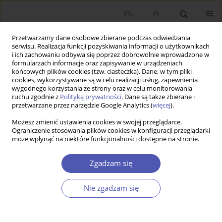
EN
PL
Przetwarzamy dane osobowe zbierane podczas odwiedzania
serwisu. Realizacja funkcji pozyskiwania informacji o użytkownikach
i ich zachowaniu odbywa się poprzez dobrowolnie wprowadzone w
formularzach informacje oraz zapisywanie w urządzeniach
końcowych plików cookies (tzw. ciasteczka). Dane, w tym pliki
cookies, wykorzystywane są w celu realizacji usług, zapewnienia
wygodnego korzystania ze strony oraz w celu monitorowania
4/2022
ruchu zgodnie z
Polityką prywatności
. Dane są także zbierane i
przetwarzane przez narzędzie Google Analytics (
więcej
).
ARTYKUŁ
Możesz zmienić ustawienia cookies w swojej przeglądarce.
Ograniczenie stosowania plików cookies w konfiguracji przeglądarki
może wpłynąć na niektóre funkcjonalności dostępne na stronie.
Jak powiązać prywatyzację i
rozwój filara kapitałowego w
Zgadzam się
systemie emerytalnym –
Nie zgadzam się
propozycja