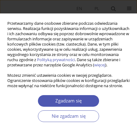
EN
PL
Przetwarzamy dane osobowe zbierane podczas odwiedzania
serwisu. Realizacja funkcji pozyskiwania informacji o użytkownikach
i ich zachowaniu odbywa się poprzez dobrowolnie wprowadzone w
formularzach informacje oraz zapisywanie w urządzeniach
końcowych plików cookies (tzw. ciasteczka). Dane, w tym pliki
cookies, wykorzystywane są w celu realizacji usług, zapewnienia
wygodnego korzystania ze strony oraz w celu monitorowania
Autor
Aleksander Ostapiuk
ruchu zgodnie z
Polityką prywatności
. Dane są także zbierane i
przetwarzane przez narzędzie Google Analytics (
więcej
).
ARTYKUŁ
Możesz zmienić ustawienia cookies w swojej przeglądarce.
Ograniczenie stosowania plików cookies w konfiguracji przeglądarki
Ekonomia heliocentryczna – złoty środek
może wpłynąć na niektóre funkcjonalności dostępne na stronie.
pomiędzy neoklasycznym monizmem a
heterodoksyjnym pluralizmem
Zgadzam się
Aleksander Ostapiuk
Ekonomista 2026;(2):141-171
Nie zgadzam się
DOI
:
https://doi.org/10.52335/ekon/215066
Statystyki