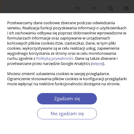
EN
PL
Przetwarzamy dane osobowe zbierane podczas odwiedzania
serwisu. Realizacja funkcji pozyskiwania informacji o użytkownikach
i ich zachowaniu odbywa się poprzez dobrowolnie wprowadzone w
formularzach informacje oraz zapisywanie w urządzeniach
końcowych plików cookies (tzw. ciasteczka). Dane, w tym pliki
cookies, wykorzystywane są w celu realizacji usług, zapewnienia
wygodnego korzystania ze strony oraz w celu monitorowania
Autor
Andrzej Rzońca
ruchu zgodnie z
Polityką prywatności
. Dane są także zbierane i
przetwarzane przez narzędzie Google Analytics (
więcej
).
ARTYKUŁ
Możesz zmienić ustawienia cookies w swojej przeglądarce.
Ograniczenie stosowania plików cookies w konfiguracji przeglądarki
Jak powiązać prywatyzację i rozwój filara
może wpłynąć na niektóre funkcjonalności dostępne na stronie.
kapitałowego w systemie emerytalnym –
propozycja
Zgadzam się
Aleksander Grad
,
Jakub Karnowski
,
Andrzej Rzońca
Ekonomista 2022;(4):484-508
Nie zgadzam się
DOI
:
https://doi.org/10.52335/ekon/156781
Statystyki