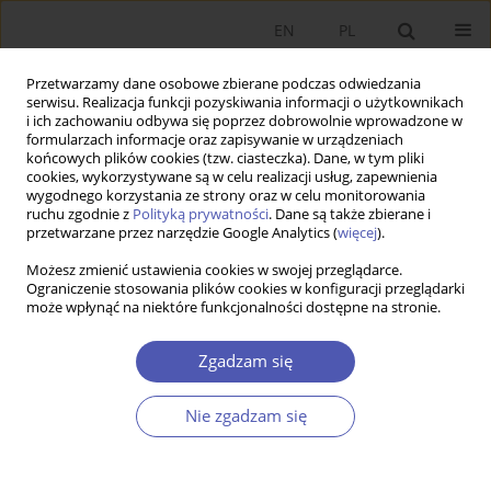
EN
PL
Przetwarzamy dane osobowe zbierane podczas odwiedzania
serwisu. Realizacja funkcji pozyskiwania informacji o użytkownikach
i ich zachowaniu odbywa się poprzez dobrowolnie wprowadzone w
formularzach informacje oraz zapisywanie w urządzeniach
końcowych plików cookies (tzw. ciasteczka). Dane, w tym pliki
cookies, wykorzystywane są w celu realizacji usług, zapewnienia
wygodnego korzystania ze strony oraz w celu monitorowania
Autor
Andrzej Koźmiński
ruchu zgodnie z
Polityką prywatności
. Dane są także zbierane i
przetwarzane przez narzędzie Google Analytics (
więcej
).
ARTYKUŁ
Możesz zmienić ustawienia cookies w swojej przeglądarce.
Ograniczenie stosowania plików cookies w konfiguracji przeglądarki
Czynniki emocjonalne ograniczające inwestycje w
może wpłynąć na niektóre funkcjonalności dostępne na stronie.
europejskich krajach OECD
Adam Noga
,
Andrzej K. Koźmiński
,
Katarzyna Piotrowska
,
Krzysztof
Zgadzam się
Zagórski
Ekonomista 2022;(2):172-189
Nie zgadzam się
DOI
:
https://doi.org/10.52335/ekon/150802
Statystyki