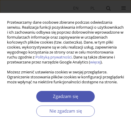
EN
PL
Przetwarzamy dane osobowe zbierane podczas odwiedzania
serwisu. Realizacja funkcji pozyskiwania informacji o użytkownikach
i ich zachowaniu odbywa się poprzez dobrowolnie wprowadzone w
formularzach informacje oraz zapisywanie w urządzeniach
końcowych plików cookies (tzw. ciasteczka). Dane, w tym pliki
cookies, wykorzystywane są w celu realizacji usług, zapewnienia
wygodnego korzystania ze strony oraz w celu monitorowania
Autor
Łukasz Kuźmiński
ruchu zgodnie z
Polityką prywatności
. Dane są także zbierane i
przetwarzane przez narzędzie Google Analytics (
więcej
).
Możesz zmienić ustawienia cookies w swojej przeglądarce.
ARTYKUŁ
Ograniczenie stosowania plików cookies w konfiguracji przeglądarki
może wpłynąć na niektóre funkcjonalności dostępne na stronie.
Wybrane czynniki podejścia gospodarstw
domowych do ubezpieczania ryzyka
Zgadzam się
powodziowego w świetle badań ankietowych
Patrycja Kowalczyk-Rólczyńska
,
Maria Forlicz
,
Łukasz Kuźmiński
,
Nie zgadzam się
Michał Nadolny
,
Zdzisław Kes
Ekonomista 2025;(4):545-563
DOI
:
https://doi.org/10.52335/ekon/203634