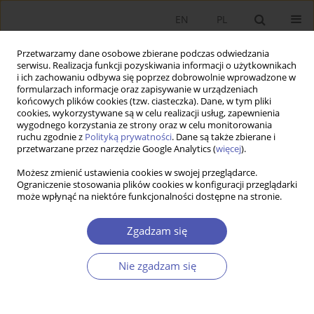
EN
PL
Przetwarzamy dane osobowe zbierane podczas odwiedzania
serwisu. Realizacja funkcji pozyskiwania informacji o użytkownikach
i ich zachowaniu odbywa się poprzez dobrowolnie wprowadzone w
formularzach informacje oraz zapisywanie w urządzeniach
końcowych plików cookies (tzw. ciasteczka). Dane, w tym pliki
cookies, wykorzystywane są w celu realizacji usług, zapewnienia
wygodnego korzystania ze strony oraz w celu monitorowania
4/2025
ruchu zgodnie z
Polityką prywatności
. Dane są także zbierane i
przetwarzane przez narzędzie Google Analytics (
więcej
).
ARTYKUŁ
Możesz zmienić ustawienia cookies w swojej przeglądarce.
Ograniczenie stosowania plików cookies w konfiguracji przeglądarki
może wpłynąć na niektóre funkcjonalności dostępne na stronie.
Wybrane czynniki podejścia
gospodarstw domowych do
Zgadzam się
ubezpieczania ryzyka
Nie zgadzam się
powodziowego w świetle badań