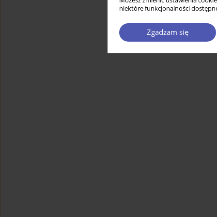
Możesz zmienić ustawienia cookie
niektóre funkcjonalności dostępne
Zgadzam się