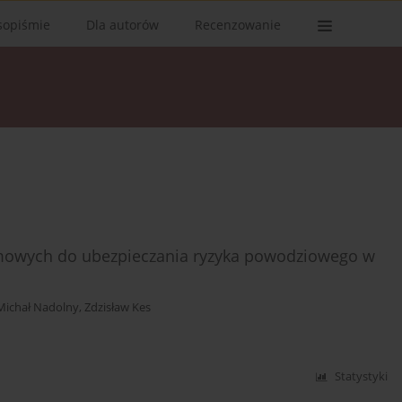
sopiśmie
Dla autorów
Recenzowanie
mowych do ubezpieczania ryzyka powodziowego w
Michał Nadolny
,
Zdzisław Kes
Statystyki