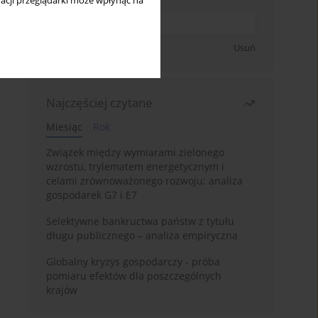
acji przeglądarki może wpłynąć na
Zapisz się
Usuń
Najczęściej czytane
Miesiąc
Rok
Związek między wymiarami zielonego
wzrostu, trylematem energetycznym i
celami zrównoważonego rozwoju: analiza
gospodarek G7 i E7
Selektywne bankructwa państw z tytułu
długu publicznego – analiza empiryczna
Globalny kryzys gospodarczy - próba
pomiaru efektów dla poszczególnych
krajów