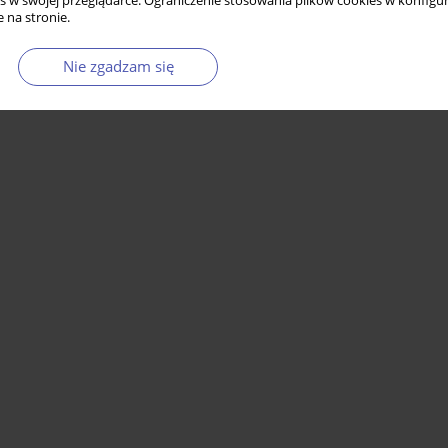
s w swojej przeglądarce. Ograniczenie stosowania plików cookies w konfigur
 na stronie.
Nie zgadzam się