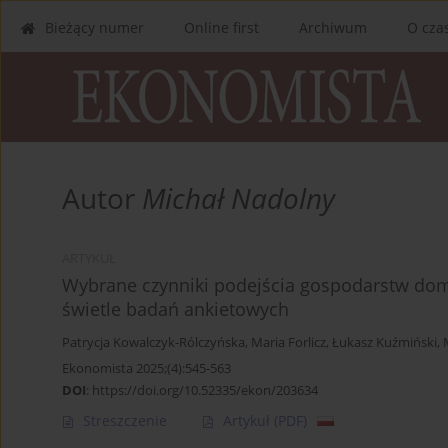
Bieżący numer
Online first
Archiwum
O cza
Autor
Michał Nadolny
ARTYKUŁ
Wybrane czynniki podejścia gospodarstw do
świetle badań ankietowych
Patrycja Kowalczyk-Rólczyńska
,
Maria Forlicz
,
Łukasz Kuźmiński
,
Ekonomista 2025;(4):545-563
DOI
:
https://doi.org/10.52335/ekon/203634
Streszczenie
Artykuł
(PDF)