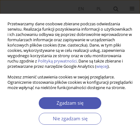
EN
PL
Przetwarzamy dane osobowe zbierane podczas odwiedzania
serwisu. Realizacja funkcji pozyskiwania informacji o użytkownikach
i ich zachowaniu odbywa się poprzez dobrowolnie wprowadzone w
formularzach informacje oraz zapisywanie w urządzeniach
końcowych plików cookies (tzw. ciasteczka). Dane, w tym pliki
cookies, wykorzystywane są w celu realizacji usług, zapewnienia
wygodnego korzystania ze strony oraz w celu monitorowania
Słowo kluczowe
instytucje
ruchu zgodnie z
Polityką prywatności
. Dane są także zbierane i
przetwarzane przez narzędzie Google Analytics (
więcej
).
RECENZJA, OMÓWIENIE
Możesz zmienić ustawienia cookies w swojej przeglądarce.
Ograniczenie stosowania plików cookies w konfiguracji przeglądarki
Recenzja książki Stanisława Gomułki
Global Long-
może wpłynąć na niektóre funkcjonalności dostępne na stronie.
term Economic Growth and the Economic
Transformation of Poland and Eastern Europe
,
Zgadzam się
Wydawnictwo Naukowe Scholar, Warszawa 2023,
ss. 435
Nie zgadzam się
Paweł Marszałek
,
Katarzyna Szarzec
Ekonomista 2024;(2):233-237
DOI
:
https://doi.org/10.52335/ekon/188074