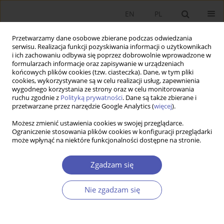
EN
PL
Przetwarzamy dane osobowe zbierane podczas odwiedzania
serwisu. Realizacja funkcji pozyskiwania informacji o użytkownikach
i ich zachowaniu odbywa się poprzez dobrowolnie wprowadzone w
formularzach informacje oraz zapisywanie w urządzeniach
końcowych plików cookies (tzw. ciasteczka). Dane, w tym pliki
cookies, wykorzystywane są w celu realizacji usług, zapewnienia
wygodnego korzystania ze strony oraz w celu monitorowania
5/2021
ruchu zgodnie z
Polityką prywatności
. Dane są także zbierane i
przetwarzane przez narzędzie Google Analytics (
więcej
).
Możesz zmienić ustawienia cookies w swojej przeglądarce.
Ograniczenie stosowania plików cookies w konfiguracji przeglądarki
może wpłynąć na niektóre funkcjonalności dostępne na stronie.
Wpływ instytucji demokracji
bezpośredniej na zatrudnienie
Zgadzam się
w sektorze publicznym w
Nie zgadzam się
szwajcarskich kantonach.