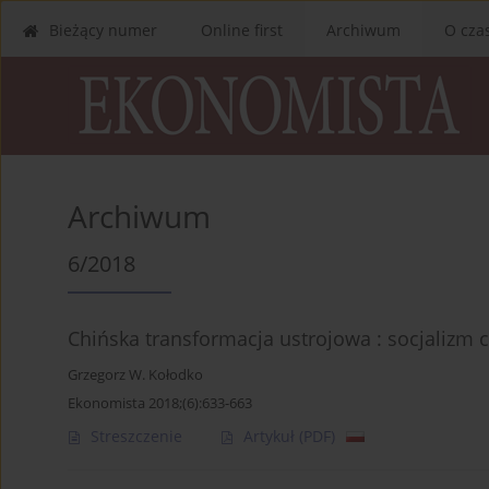
Bieżący numer
Online first
Archiwum
O cza
Archiwum
6/2018
Chińska transformacja ustrojowa : socjalizm c
Grzegorz W. Kołodko
Ekonomista 2018;(6):633-663
Streszczenie
Artykuł
(PDF)