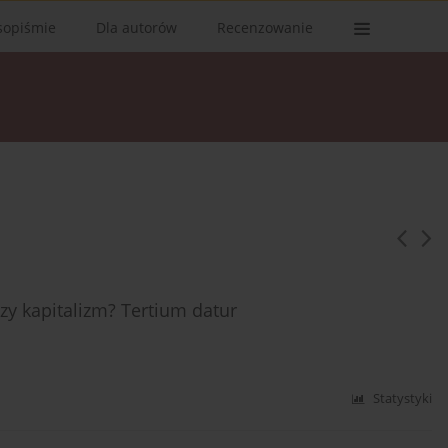
sopiśmie
Dla autorów
Recenzowanie
zy kapitalizm? Tertium datur
Statystyki