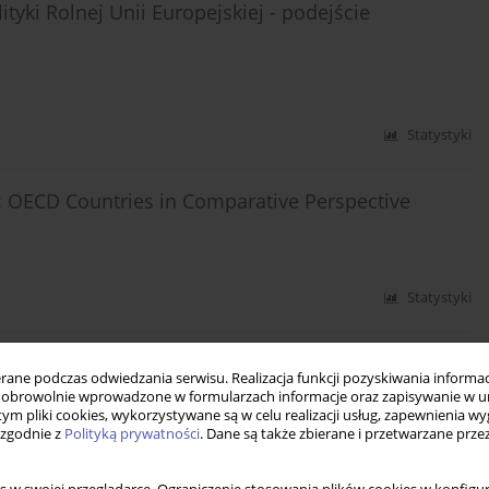
yki Rolnej Unii Europejskiej - podejście
Statystyki
 OECD Countries in Comparative Perspective
Statystyki
t wartości
ne podczas odwiedzania serwisu. Realizacja funkcji pozyskiwania informacj
obrowolnie wprowadzone w formularzach informacje oraz zapisywanie w u
 tym pliki cookies, wykorzystywane są w celu realizacji usług, zapewnienia 
 zgodnie z
Polityką prywatności
. Dane są także zbierane i przetwarzane prze
Statystyki