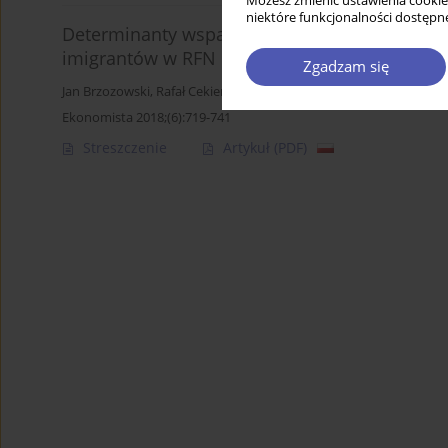
Możesz zmienić ustawienia cookie
niektóre funkcjonalności dostępne
Determinanty wsparcia finansowego starych r
imigrantów w RFN
Zgadzam się
Jan Brzozowski
,
Rafał Cekiera
Ekonomista 2018;(6):719-741
Streszczenie
Artykuł
(PDF)