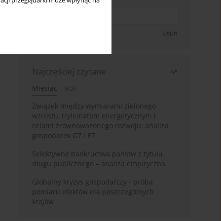
acji przeglądarki może wpłynąć na
Zapisz się
Usuń
Najczęściej czytane
Miesiąc
Rok
Związek między wymiarami zielonego
wzrostu, trylematem energetycznym i
celami zrównoważonego rozwoju: analiza
gospodarek G7 i E7
Selektywne bankructwa państw z tytułu
długu publicznego – analiza empiryczna
Globalny kryzys gospodarczy - próba
pomiaru efektów dla poszczególnych
krajów