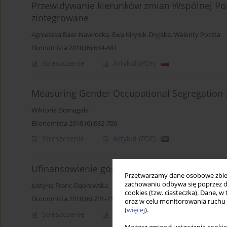
Przewidywanie kierunków zmian Wspólnej Polit
zintegrowane
Agnieszka Baer-Nawrocka
,
Ewa Kiryluk-Dryjska
,
Walenty Poczta
Ekonomista 2018;(6):664-681
Streszczenie
Artykuł
(PDF)
Measuring Gender Occupational Segregation :
Wiktoria Domagała
Ekonomista 2018;(6):682-700
Streszczenie
Artykuł
(PDF)
Ufinansowienie gospodarki i finansowy wzros
Przetwarzamy dane osobowe zbiera
zachowaniu odbywa się poprzez d
Justyna Franc-Dąbrowska
cookies (tzw. ciasteczka). Dane, w
Ekonomista 2018;(6):701-718
oraz w celu monitorowania ruchu
(
więcej
).
Streszczenie
Artykuł
(PDF)