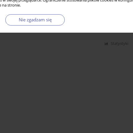
s w swojej przeglądarce. Ograniczenie stosowania plików cookies w konfigur
 na stronie.
odziców pozostałych w kraju na przykładzie
Nie zgadzam się
Statystyki