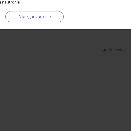
 na stronie.
Nie zgadzam się
ań ekonomicznych - propozycje Olivera Harta i
Statystyki