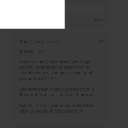
Zapisz się
Usuń
Najczęściej czytane
Miesiąc
Rok
Związek między wymiarami zielonego
wzrostu, trylematem energetycznym i
celami zrównoważonego rozwoju: analiza
gospodarek G7 i E7
Selektywne bankructwa państw z tytułu
długu publicznego – analiza empiryczna
Poziom i zróżnicowanie regionalne PKB
Polski w okresie międzywojennym