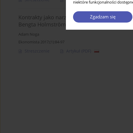
niektóre funkcjonalności dostępne
Zgadzam się
Kontrakty jako narzędzia regulowania zachow
Bengta Holmströma
Adam Noga
Ekonomista 2017;(1):84-97
Streszczenie
Artykuł
(PDF)