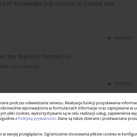
ent of Knowledge Sub-systems in Central and
Statystyki
es: the Regional Perspective
ańska
,
Cezary Ulasiński
Statystyki
rodkowo-Wschodniej w przypadku kryzysu
ne podczas odwiedzania serwisu. Realizacja funkcji pozyskiwania informacj
obrowolnie wprowadzone w formularzach informacje oraz zapisywanie w u
 tym pliki cookies, wykorzystywane są w celu realizacji usług, zapewnienia 
 zgodnie z
Polityką prywatności
. Dane są także zbierane i przetwarzane prze
a Płaziak
,
Anna Irena Szymańska
s w swojej przeglądarce. Ograniczenie stosowania plików cookies w konfigur
Statystyki