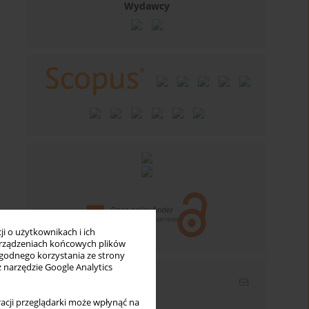
Wydawcy
i o użytkownikach i ich
rządzeniach końcowych plików
wygodnego korzystania ze strony
z narzędzie Google Analytics
Newsletter
acji przeglądarki może wpłynąć na
Wpisz swój adres email