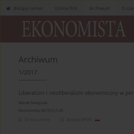
Bieżący numer
Online first
Archiwum
O cza
Archiwum
1/2017
Liberalizm i neoliberalizm ekonomiczny w per
Marek Ratajczak
Ekonomista 2017;(1):7-29
Streszczenie
Artykuł
(PDF)