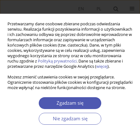
EN
PL
Przetwarzamy dane osobowe zbierane podczas odwiedzania
serwisu. Realizacja funkcji pozyskiwania informacji o użytkownikach
i ich zachowaniu odbywa się poprzez dobrowolnie wprowadzone w
formularzach informacje oraz zapisywanie w urządzeniach
końcowych plików cookies (tzw. ciasteczka). Dane, w tym pliki
cookies, wykorzystywane są w celu realizacji usług, zapewnienia
wygodnego korzystania ze strony oraz w celu monitorowania
1/2017
ruchu zgodnie z
Polityką prywatności
. Dane są także zbierane i
przetwarzane przez narzędzie Google Analytics (
więcej
).
Możesz zmienić ustawienia cookies w swojej przeglądarce.
Ograniczenie stosowania plików cookies w konfiguracji przeglądarki
może wpłynąć na niektóre funkcjonalności dostępne na stronie.
International Return Migration
and Remittances: the Regional
Zgadzam się
Perspective
Nie zgadzam się
1
2
2
Jan Brzozowski
,
Marta Gruszka
,
Małgorzata Majka
,