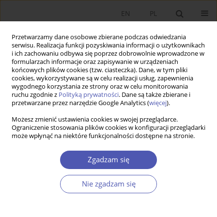
EN
PL
Przetwarzamy dane osobowe zbierane podczas odwiedzania
serwisu. Realizacja funkcji pozyskiwania informacji o użytkownikach
i ich zachowaniu odbywa się poprzez dobrowolnie wprowadzone w
formularzach informacje oraz zapisywanie w urządzeniach
końcowych plików cookies (tzw. ciasteczka). Dane, w tym pliki
cookies, wykorzystywane są w celu realizacji usług, zapewnienia
wygodnego korzystania ze strony oraz w celu monitorowania
Kod klasyfikacji JEL
L31
ruchu zgodnie z
Polityką prywatności
. Dane są także zbierane i
przetwarzane przez narzędzie Google Analytics (
więcej
).
ARTYKUŁ
Możesz zmienić ustawienia cookies w swojej przeglądarce.
Ograniczenie stosowania plików cookies w konfiguracji przeglądarki
Współpraca organizacji pozarządowych z
może wpłynąć na niektóre funkcjonalności dostępne na stronie.
administracją publiczną w Polsce i Czechach w
czasie pandemii COVID-19. Uwarunkowania
Zgadzam się
ekonomiczne i instytucjonalne
Paweł Mikołajczak
Nie zgadzam się
Ekonomista 2026;(2):252-270
DOI
:
https://doi.org/10.52335/ekon/216492
Statystyki