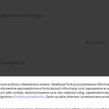
rządku ekonomicznego
Statystyki
na marginesie
ne podczas odwiedzania serwisu. Realizacja funkcji pozyskiwania informacj
obrowolnie wprowadzone w formularzach informacje oraz zapisywanie w u
Statystyki
 tym pliki cookies, wykorzystywane są w celu realizacji usług, zapewnienia 
 zgodnie z
Polityką prywatności
. Dane są także zbierane i przetwarzane prze
-ekonomicznej