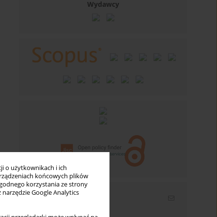
Wydawcy
i o użytkownikach i ich
rządzeniach końcowych plików
wygodnego korzystania ze strony
z narzędzie Google Analytics
Newsletter
Wpisz swój adres email