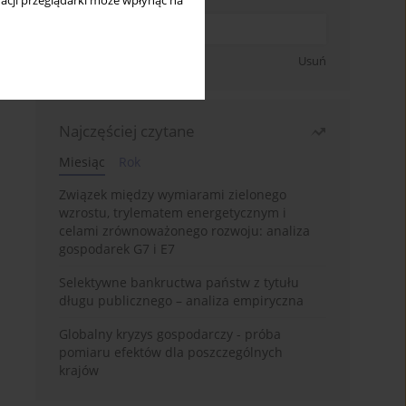
acji przeglądarki może wpłynąć na
Zapisz się
Usuń
Najczęściej czytane
Miesiąc
Rok
Związek między wymiarami zielonego
wzrostu, trylematem energetycznym i
celami zrównoważonego rozwoju: analiza
gospodarek G7 i E7
Selektywne bankructwa państw z tytułu
długu publicznego – analiza empiryczna
Globalny kryzys gospodarczy - próba
pomiaru efektów dla poszczególnych
krajów