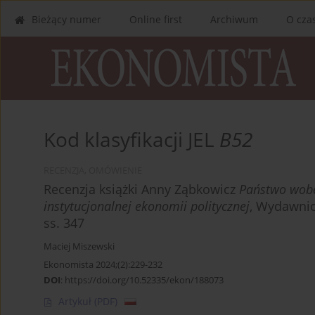
Bieżący numer
Online first
Archiwum
O cza
Kod klasyfikacji JEL
B52
RECENZJA, OMÓWIENIE
Recenzja książki Anny Ząbkowicz
Państwo wobe
instytucjonalnej ekonomii politycznej
, Wydawnic
ss. 347
Maciej Miszewski
Ekonomista 2024;(2):229-232
DOI
:
https://doi.org/10.52335/ekon/188073
Artykuł
(PDF)