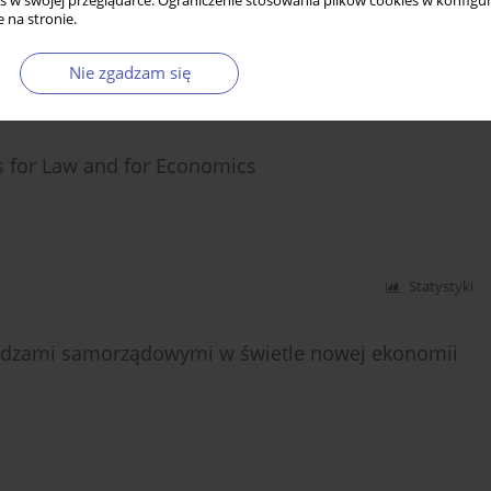
s w swojej przeglądarce. Ograniczenie stosowania plików cookies w konfigur
 na stronie.
Nie zgadzam się
Statystyki
ns for Law and for Economics
Statystyki
ładzami samorządowymi w świetle nowej ekonomii