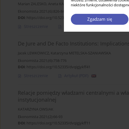
Możesz zmienić ustawienia cookie
Marian ZALESKO
,
Aneta KARGOL-WASILUK
niektóre funkcjonalności dostępne
Ekonomista 2021;(6):826-841
DOI
:
https://doi.org/10.52335/dvqigjykff44
Zgadzam się
Streszczenie
Artykuł
(PDF)
De Jure and De Facto Institutions: Implicatio
Jacek LEWKOWICZ
,
Katarzyna METELSKA-SZANIAWSKA
Ekonomista 2021;(6):758-776
DOI
:
https://doi.org/10.52335/dvqigjykff41
Streszczenie
Artykuł
(PDF)
Relacje pomiędzy władzami centralnymi a w
instytucjonalnej
KATARZYNA OWSIAK
Ekonomista 2021;(2):66-93
DOI
:
https://doi.org/10.52335/dvqigjykff11