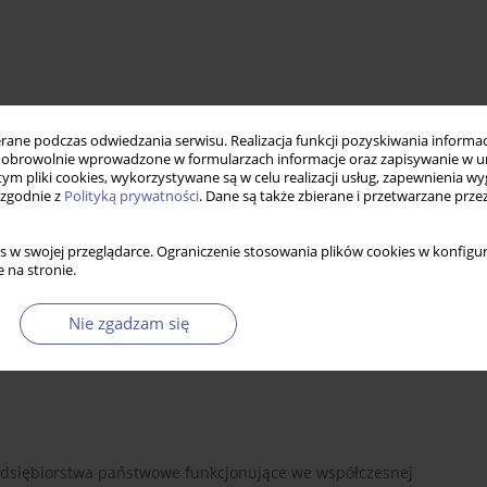
ne podczas odwiedzania serwisu. Realizacja funkcji pozyskiwania informacj
obrowolnie wprowadzone w formularzach informacje oraz zapisywanie w u
 tym pliki cookies, wykorzystywane są w celu realizacji usług, zapewnienia 
 zgodnie z
Polityką prywatności
. Dane są także zbierane i przetwarzane prze
je państwa
pogoń za rentą
polityka właścicielska
s w swojej przeglądarce. Ograniczenie stosowania plików cookies w konfigur
 na stronie.
Nie zgadzam się
zedsiębiorstwa państwowe funkcjonujące we współczesnej