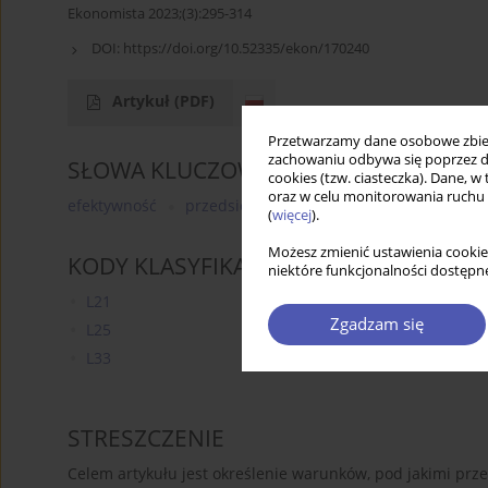
Ekonomista 2023;(3):295-314
DOI:
https://doi.org/10.52335/ekon/170240
Artykuł
(PDF)
Przetwarzamy dane osobowe zbiera
zachowaniu odbywa się poprzez d
SŁOWA KLUCZOWE
cookies (tzw. ciasteczka). Dane, w
oraz w celu monitorowania ruchu
efektywność
przedsiębiorstwo państwowe
instytuc
(
więcej
).
Możesz zmienić ustawienia cookie
KODY KLASYFIKACJI JEL
niektóre funkcjonalności dostępne
L21
Zgadzam się
L25
L33
STRESZCZENIE
Celem artykułu jest określenie warunków, pod jakimi pr