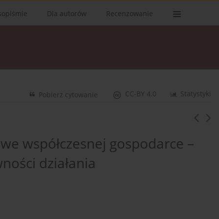
sopiśmie
Dla autorów
Recenzowanie
CC-BY 4.0
Statystyki
Pobierz cytowanie
we współczesnej gospodarce –
ności działania