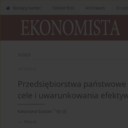
Bieżący numer
Online first
Archiwum
O cza
3/2023
ARTYKUŁ
Przedsiębiorstwa państwowe 
cele i uwarunkowania efektyw
1
Katarzyna Szarzec
Więcej