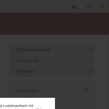
EN
PL
Wyślij swój artykuł
Dla autorów
Archiwum
Udostępnij
Wyślij mailem
i o użytkownikach i ich