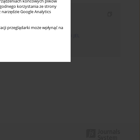
rządzeniach końcowych plików
wygodnego korzystania ze strony
z narzędzie Google Analytics
Indeksy
Indeks słów kluczowych
acji przeglądarki może wpłynąć na
Indeks kodów klasyfikacji JEL
Indeks autorów