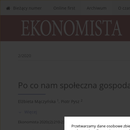
Bieżący numer
Online first
Archiwum
O cza
2/2020
Po co nam społeczna gospod
1
2
Elżbieta Mączyńska
,
Piotr Pysz
Więcej
Ekonomista 2020;(2):210-235
Przetwarzamy dane osobowe zbiera