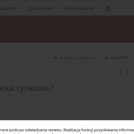
sopiśmie
Dla autorów
Recenzowanie
Statystyki
Pobierz cytowanie
arka rynkowa?
ne podczas odwiedzania serwisu. Realizacja funkcji pozyskiwania informacj