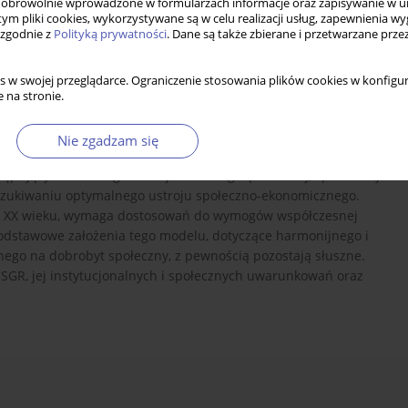
obrowolnie wprowadzone w formularzach informacje oraz zapisywanie w u
 tym pliki cookies, wykorzystywane są w celu realizacji usług, zapewnienia 
 zgodnie z
Polityką prywatności
. Dane są także zbierane i przetwarzane prze
s w swojej przeglądarce. Ograniczenie stosowania plików cookies w konfigur
 na stronie.
gospodarki rynkowej (SGR) jako modelu ustroju społeczno-
Nie zgadzam się
darki kapitalistycznej. Autorzy wskazują, że wobec wielu
ępujących w skali globalnej w sferze gospodarczej, społecznej i
szukiwaniu optymalnego ustroju społeczno-ekonomicznego.
wy XX wieku, wymaga dostosowań do wymogów współczesnej
podstawowe założenia tego modelu, dotyczące harmonijnego i
ego na dobrobyt społeczny, z pewnością pozostają słuszne.
 SGR, jej instytucjonalnych i społecznych uwarunkowań oraz