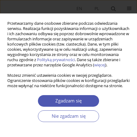
EN
PL
Przetwarzamy dane osobowe zbierane podczas odwiedzania
serwisu. Realizacja funkcji pozyskiwania informacji o użytkownikach
i ich zachowaniu odbywa się poprzez dobrowolnie wprowadzone w
formularzach informacje oraz zapisywanie w urządzeniach
końcowych plików cookies (tzw. ciasteczka). Dane, w tym pliki
cookies, wykorzystywane są w celu realizacji usług, zapewnienia
wygodnego korzystania ze strony oraz w celu monitorowania
Autor
Tomasz Brzęczek
ruchu zgodnie z
Polityką prywatności
. Dane są także zbierane i
przetwarzane przez narzędzie Google Analytics (
więcej
).
Możesz zmienić ustawienia cookies w swojej przeglądarce.
Methodology of Social Capital Research and Its
Ograniczenie stosowania plików cookies w konfiguracji przeglądarki
może wpłynąć na niektóre funkcjonalności dostępne na stronie.
Empirical Testing
Eulalia Skawińska
,
Romuald I. Zalewski
,
Tomasz Brzęczek
Zgadzam się
Ekonomista 2012;(6):793-823
Statystyki
Nie zgadzam się
Streszczenie
Artykuł
(PDF)