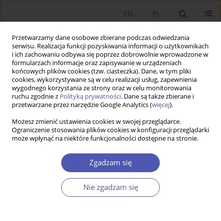
EN
PL
Przetwarzamy dane osobowe zbierane podczas odwiedzania
serwisu. Realizacja funkcji pozyskiwania informacji o użytkownikach
i ich zachowaniu odbywa się poprzez dobrowolnie wprowadzone w
formularzach informacje oraz zapisywanie w urządzeniach
końcowych plików cookies (tzw. ciasteczka). Dane, w tym pliki
cookies, wykorzystywane są w celu realizacji usług, zapewnienia
wygodnego korzystania ze strony oraz w celu monitorowania
Autor
Eulalia Skawińska
ruchu zgodnie z
Polityką prywatności
. Dane są także zbierane i
przetwarzane przez narzędzie Google Analytics (
więcej
).
Możesz zmienić ustawienia cookies w swojej przeglądarce.
Methodology of Social Capital Research and Its
Ograniczenie stosowania plików cookies w konfiguracji przeglądarki
może wpłynąć na niektóre funkcjonalności dostępne na stronie.
Empirical Testing
Eulalia Skawińska
,
Romuald I. Zalewski
,
Tomasz Brzęczek
Zgadzam się
Ekonomista 2012;(6):793-823
Statystyki
Nie zgadzam się
Streszczenie
Artykuł
(PDF)