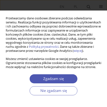
EN
PL
Przetwarzamy dane osobowe zbierane podczas odwiedzania
serwisu. Realizacja funkcji pozyskiwania informacji o użytkownikach
i ich zachowaniu odbywa się poprzez dobrowolnie wprowadzone w
formularzach informacje oraz zapisywanie w urządzeniach
końcowych plików cookies (tzw. ciasteczka). Dane, w tym pliki
cookies, wykorzystywane są w celu realizacji usług, zapewnienia
wygodnego korzystania ze strony oraz w celu monitorowania
Autor
Magdalena Olczyk
ruchu zgodnie z
Polityką prywatności
. Dane są także zbierane i
przetwarzane przez narzędzie Google Analytics (
więcej
).
Is Germany a Hub of 'Factory Europe' for CEE
Możesz zmienić ustawienia cookies w swojej przeglądarce.
Ograniczenie stosowania plików cookies w konfiguracji przeglądarki
Countries?
może wpłynąć na niektóre funkcjonalności dostępne na stronie.
Aleksandra Kordalska
,
Magdalena Olczyk
Zgadzam się
Ekonomista 2019;(6):734-759
DOI
:
https://doi.org/10.52335/dvqp.te141
Statystyki
Nie zgadzam się
Streszczenie
Artykuł
(PDF)