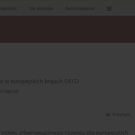
sopiśmie
Dla autorów
Recenzowanie
je w europejskich krajach OECD
of Zagórski
Statystyki
 indeks zrównoważonego rozwoju dla europejskich