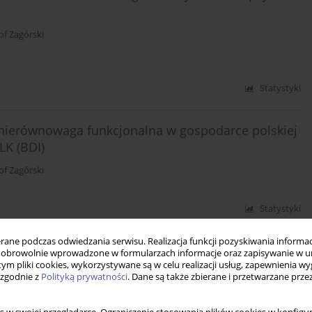
of Zagórski
Statystyki
nierównowaga funkcjonalna w gospodarce polskiej
LK (BDI)
of Zagórski
Statystyki
ne podczas odwiedzania serwisu. Realizacja funkcji pozyskiwania informacj
eczno-ekonomicznego - zastosowania syntetycznego
obrowolnie wprowadzone w formularzach informacje oraz zapisywanie w u
 tym pliki cookies, wykorzystywane są w celu realizacji usług, zapewnienia 
 zgodnie z
Polityką prywatności
. Dane są także zbierane i przetwarzane prze
of Zagórski