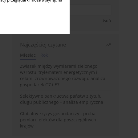
acji przeglądarki może wpłynąć na
Zapisz się
Usuń
Najczęściej czytane
Miesiąc
Rok
Związek między wymiarami zielonego
wzrostu, trylematem energetycznym i
celami zrównoważonego rozwoju: analiza
gospodarek G7 i E7
Selektywne bankructwa państw z tytułu
długu publicznego – analiza empiryczna
Globalny kryzys gospodarczy - próba
pomiaru efektów dla poszczególnych
krajów