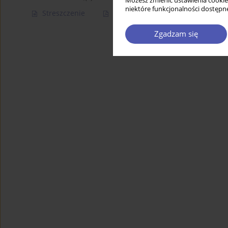
Możesz zmienić ustawienia cookie
niektóre funkcjonalności dostępne
Streszczenie
Artykuł
(PDF)
Zgadzam się