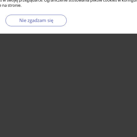
s w swojej przeglądarce. Ograniczenie stosowania plików cookies w konfigur
 na stronie.
Statystyki
Nie zgadzam się