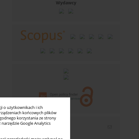
Wydawcy
i o użytkownikach i ich
rządzeniach końcowych plików
wygodnego korzystania ze strony
z narzędzie Google Analytics
Newsletter
Wpisz swój adres email