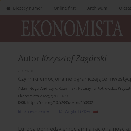
Bieżący numer
Online first
Archiwum
O cza
Autor
Krzysztof Zagórski
ARTYKUŁ
Czynniki emocjonalne ograniczające inwestyc
Adam Noga
,
Andrzej K. Koźmiński
,
Katarzyna Piotrowska
,
Krzyszt
Ekonomista 2022;(2):172-189
DOI
:
https://doi.org/10.52335/ekon/150802
Streszczenie
Artykuł
(PDF)
Europa pomiędzy emocjami a racjonalnością: