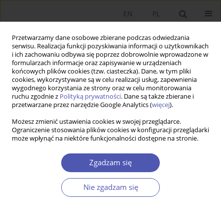
EN
PL
Przetwarzamy dane osobowe zbierane podczas odwiedzania
serwisu. Realizacja funkcji pozyskiwania informacji o użytkownikach
i ich zachowaniu odbywa się poprzez dobrowolnie wprowadzone w
formularzach informacje oraz zapisywanie w urządzeniach
końcowych plików cookies (tzw. ciasteczka). Dane, w tym pliki
cookies, wykorzystywane są w celu realizacji usług, zapewnienia
wygodnego korzystania ze strony oraz w celu monitorowania
Autor
Elżbieta Mączyńska
ruchu zgodnie z
Polityką prywatności
. Dane są także zbierane i
przetwarzane przez narzędzie Google Analytics (
więcej
).
Po co nam społeczna gospodarka rynkowa?
Możesz zmienić ustawienia cookies w swojej przeglądarce.
Ograniczenie stosowania plików cookies w konfiguracji przeglądarki
Elżbieta Mączyńska
,
Piotr Pysz
może wpłynąć na niektóre funkcjonalności dostępne na stronie.
Ekonomista 2020;(2):210-235
DOI
:
https://doi.org/10.52335/dvqp.te160
Zgadzam się
Statystyki
Nie zgadzam się
Streszczenie
Artykuł
(PDF)
Richard H. Thaler - Nobel z ekonomii - 2017 r. :