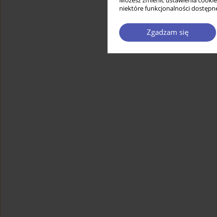
Możesz zmienić ustawienia cookie
niektóre funkcjonalności dostępne
Zgadzam się