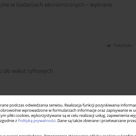
tyczne w badaniach ekonomicznych – wybrane
Statystyki
u do walut cyfrowych
Statystyki
ne podczas odwiedzania serwisu. Realizacja funkcji pozyskiwania informacj
obrowolnie wprowadzone w formularzach informacje oraz zapisywanie w u
 tym pliki cookies, wykorzystywane są w celu realizacji usług, zapewnienia 
 zgodnie z
Polityką prywatności
. Dane są także zbierane i przetwarzane prze