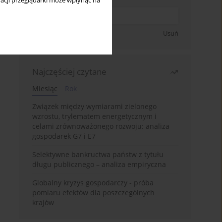
acji przeglądarki może wpłynąć na
Zapisz się
Usuń
Najczęściej czytane
Miesiąc
Rok
Związek między wymiarami zielonego
wzrostu, trylematem energetycznym i
celami zrównoważonego rozwoju: analiza
gospodarek G7 i E7
Selektywne bankructwa państw z tytułu
długu publicznego – analiza empiryczna
Globalny kryzys gospodarczy - próba
pomiaru efektów dla poszczególnych
krajów