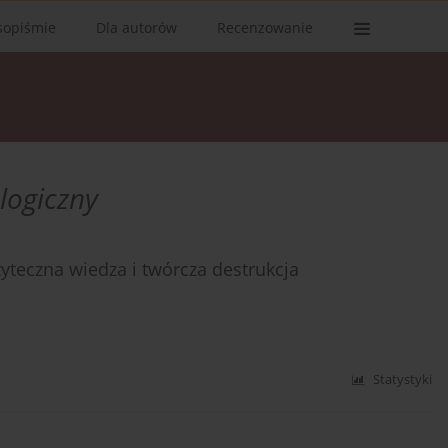
sopiśmie
Dla autorów
Recenzowanie
logiczny
żyteczna wiedza i twórcza destrukcja
Statystyki