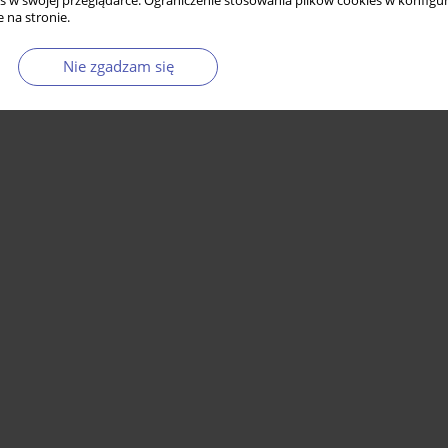
s w swojej przeglądarce. Ograniczenie stosowania plików cookies w konfigur
 na stronie.
Nie zgadzam się