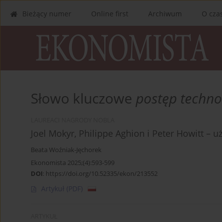
Bieżący numer
Online first
Archiwum
O cza
Słowo kluczowe
postęp techno
LAUREACI NAGRODY NOBLA
Joel Mokyr, Philippe Aghion i Peter Howitt – u
Beata Woźniak-Jęchorek
Ekonomista 2025;(4):593-599
DOI
:
https://doi.org/10.52335/ekon/213552
Artykuł
(PDF)
ARTYKUŁ