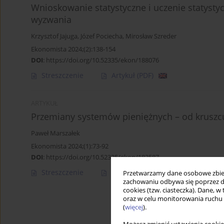
Wnioskowanie statystyczne i uczenie statys
wyzwania
Krzysztof Jajuga
,
Józef Pociecha
,
Mirosław Szreder
Ekonomista 2024;(2):138-154
DOI
:
https://doi.org/10.52335/ekon/188076
Streszczenie
Artykuł
(PDF)
ARTYKUŁ
Przemiany systemów pieniężnych – od kruszc
Paweł Marszałek
Ekonomista 2024;(1):73-92
DOI
:
https://doi.org/10.52335/ekon/183587
Streszczenie
Artykuł
(PDF)
Przetwarzamy dane osobowe zbiera
zachowaniu odbywa się poprzez d
cookies (tzw. ciasteczka). Dane, w
oraz w celu monitorowania ruchu
(
więcej
).