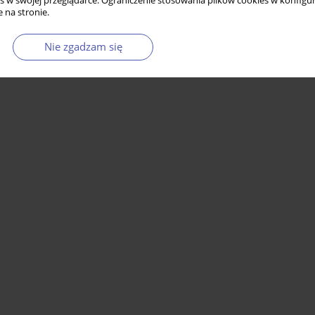
s w swojej przeglądarce. Ograniczenie stosowania plików cookies w konfigur
 na stronie.
Nie zgadzam się