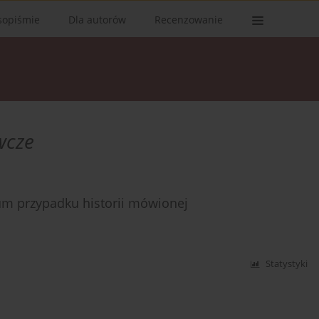
sopiśmie
Dla autorów
Recenzowanie
wcze
um przypadku historii mówionej
Statystyki