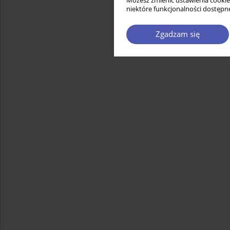
Możesz zmienić ustawienia cookie
niektóre funkcjonalności dostępne
Zgadzam się