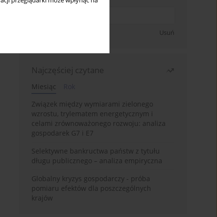
acji przeglądarki może wpłynąć na
Zapisz się
Usuń
Najczęściej czytane
Miesiąc
Rok
Związek między wymiarami zielonego
wzrostu, trylematem energetycznym i
celami zrównoważonego rozwoju: analiza
gospodarek G7 i E7
Selektywne bankructwa państw z tytułu
długu publicznego – analiza empiryczna
Globalny kryzys gospodarczy - próba
pomiaru efektów dla poszczególnych
krajów