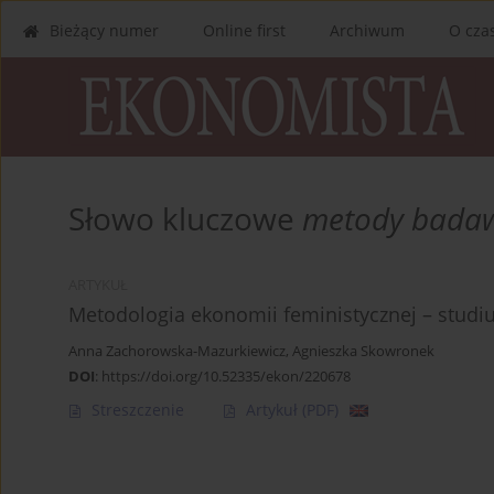
Bieżący numer
Online first
Archiwum
O cza
Słowo kluczowe
metody bada
ARTYKUŁ
Metodologia ekonomii feministycznej – studi
Anna Zachorowska-Mazurkiewicz
,
Agnieszka Skowronek
DOI
:
https://doi.org/10.52335/ekon/220678
Streszczenie
Artykuł
(PDF)