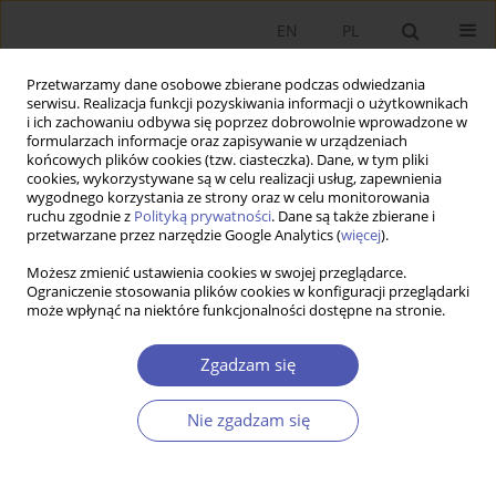
EN
PL
Przetwarzamy dane osobowe zbierane podczas odwiedzania
serwisu. Realizacja funkcji pozyskiwania informacji o użytkownikach
i ich zachowaniu odbywa się poprzez dobrowolnie wprowadzone w
formularzach informacje oraz zapisywanie w urządzeniach
końcowych plików cookies (tzw. ciasteczka). Dane, w tym pliki
cookies, wykorzystywane są w celu realizacji usług, zapewnienia
wygodnego korzystania ze strony oraz w celu monitorowania
Autor
Agnieszka Skowronek
ruchu zgodnie z
Polityką prywatności
. Dane są także zbierane i
przetwarzane przez narzędzie Google Analytics (
więcej
).
Możesz zmienić ustawienia cookies w swojej przeglądarce.
ARTYKUŁ
Ograniczenie stosowania plików cookies w konfiguracji przeglądarki
może wpłynąć na niektóre funkcjonalności dostępne na stronie.
Metodologia ekonomii feministycznej – studium
przypadku historii mówionej
Zgadzam się
Anna Zachorowska-Mazurkiewicz
,
Agnieszka Skowronek
DOI
:
https://doi.org/10.52335/ekon/220678
Nie zgadzam się
Statystyki
Streszczenie
Artykuł
(PDF)