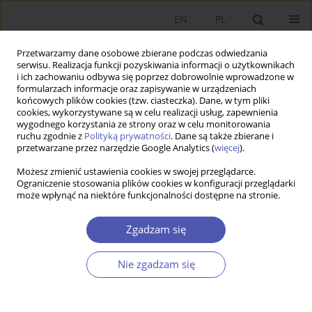
EN
PL
Przetwarzamy dane osobowe zbierane podczas odwiedzania
serwisu. Realizacja funkcji pozyskiwania informacji o użytkownikach
i ich zachowaniu odbywa się poprzez dobrowolnie wprowadzone w
formularzach informacje oraz zapisywanie w urządzeniach
końcowych plików cookies (tzw. ciasteczka). Dane, w tym pliki
cookies, wykorzystywane są w celu realizacji usług, zapewnienia
wygodnego korzystania ze strony oraz w celu monitorowania
Kod klasyfikacji JEL
J16
ruchu zgodnie z
Polityką prywatności
. Dane są także zbierane i
przetwarzane przez narzędzie Google Analytics (
więcej
).
Możesz zmienić ustawienia cookies w swojej przeglądarce.
LAUREACI NAGRODY NOBLA
Ograniczenie stosowania plików cookies w konfiguracji przeglądarki
może wpłynąć na niektóre funkcjonalności dostępne na stronie.
Sytuacja kobiet i mężczyzn na rynku pracy w
świetle osiągnięć Claudii Goldin
Zgadzam się
Baha Kalinowska-Sufinowicz
Ekonomista 2024;(1):100-114
Nie zgadzam się
DOI
:
https://doi.org/10.52335/ekon/183630
Statystyki
Artykuł
(PDF)