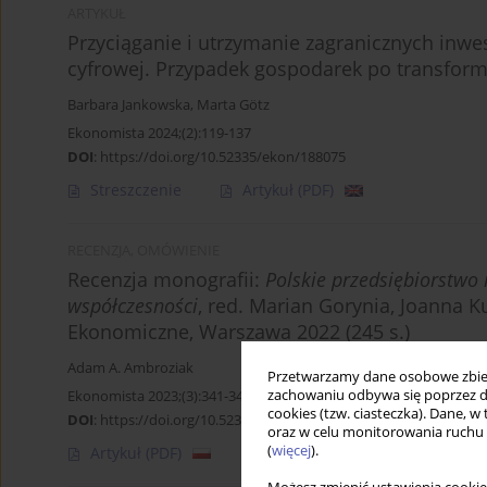
ARTYKUŁ
Przyciąganie i utrzymanie zagranicznych inwe
cyfrowej. Przypadek gospodarek po transform
Barbara Jankowska
,
Marta Götz
Ekonomista 2024;(2):119-137
DOI
:
https://doi.org/10.52335/ekon/188075
Streszczenie
Artykuł
(PDF)
RECENZJA, OMÓWIENIE
Recenzja monografii:
Polskie przedsiębiorstwo
współczesności
, red. Marian Gorynia, Joanna 
Ekonomiczne, Warszawa 2022 (245 s.)
Adam A. Ambroziak
Przetwarzamy dane osobowe zbiera
zachowaniu odbywa się poprzez d
Ekonomista 2023;(3):341-343
cookies (tzw. ciasteczka). Dane, w
DOI
:
https://doi.org/10.52335/ekon/170242
oraz w celu monitorowania ruchu
(
więcej
).
Artykuł
(PDF)