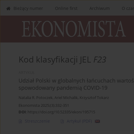
Bieżący numer
Online first
Archiwum
O cza
Kod klasyfikacji JEL
F23
ARTYKUŁ
Udział Polski w globalnych łańcuchach warto
spowodowany pandemią COVID-19
Natalia R. Potoczek
,
Ariel Michalik
,
Krzysztof Tokarz
Ekonomista 2025;(3):332-351
DOI
:
https://doi.org/10.52335/ekon/195715
Streszczenie
Artykuł
(PDF)