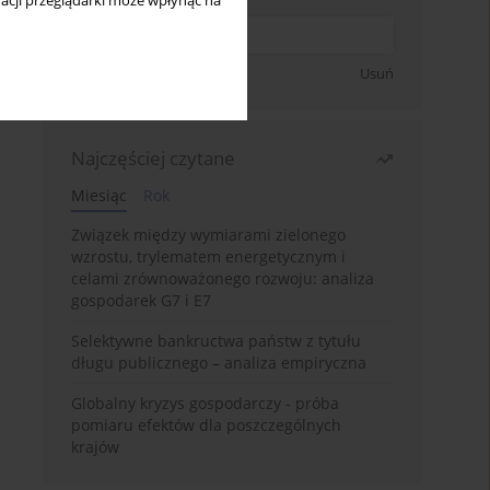
acji przeglądarki może wpłynąć na
Zapisz się
Usuń
Najczęściej czytane
Miesiąc
Rok
Związek między wymiarami zielonego
wzrostu, trylematem energetycznym i
celami zrównoważonego rozwoju: analiza
gospodarek G7 i E7
Selektywne bankructwa państw z tytułu
długu publicznego – analiza empiryczna
Globalny kryzys gospodarczy - próba
pomiaru efektów dla poszczególnych
krajów