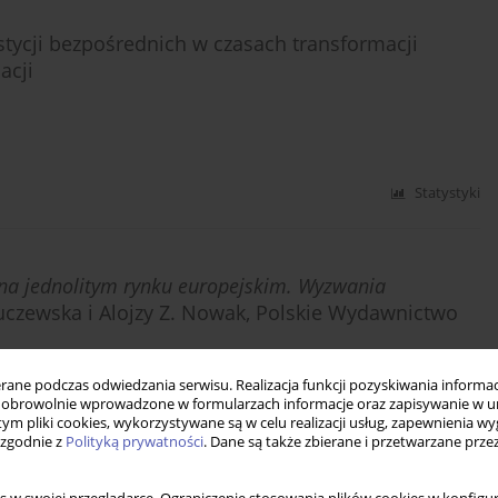
stycji bezpośrednich w czasach transformacji
acji
Statystyki
 na jednolitym rynku europejskim. Wyzwania
Kuczewska i Alojzy Z. Nowak, Polskie Wydawnictwo
ne podczas odwiedzania serwisu. Realizacja funkcji pozyskiwania informacj
obrowolnie wprowadzone w formularzach informacje oraz zapisywanie w u
 tym pliki cookies, wykorzystywane są w celu realizacji usług, zapewnienia 
 zgodnie z
Polityką prywatności
. Dane są także zbierane i przetwarzane prze
Statystyki