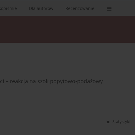
sopiśmie
Dla autorów
Recenzowanie
ści – reakcja na szok popytowo-podażowy
Statystyki