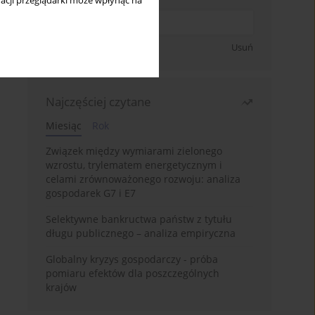
acji przeglądarki może wpłynąć na
Zapisz się
Usuń
Najczęściej czytane
Miesiąc
Rok
Związek między wymiarami zielonego
wzrostu, trylematem energetycznym i
celami zrównoważonego rozwoju: analiza
gospodarek G7 i E7
Selektywne bankructwa państw z tytułu
długu publicznego – analiza empiryczna
Globalny kryzys gospodarczy - próba
pomiaru efektów dla poszczególnych
krajów