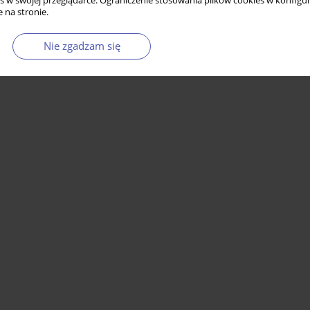
s w swojej przeglądarce. Ograniczenie stosowania plików cookies w konfigur
 na stronie.
Nie zgadzam się