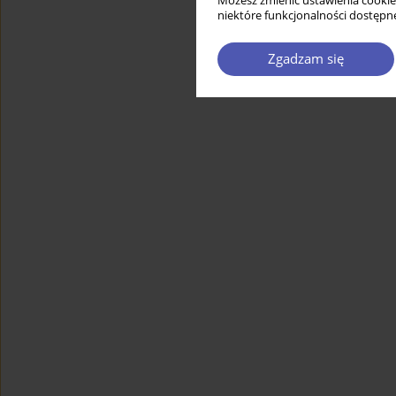
Możesz zmienić ustawienia cookie
niektóre funkcjonalności dostępne
Zgadzam się