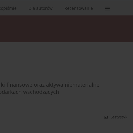
sopiśmie
Dla autorów
Recenzowanie
niki finansowe oraz aktywa niematerialne
podarkach wschodzących
Statystyki