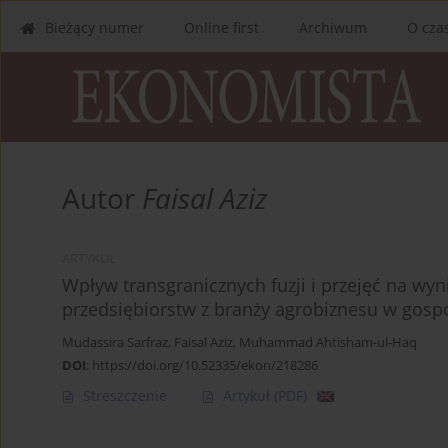
Bieżący numer
Online first
Archiwum
O cza
Autor
Faisal Aziz
ARTYKUŁ
Wpływ transgranicznych fuzji i przejęć na wy
przedsiębiorstw z branży agrobiznesu w gos
Mudassira Sarfraz
,
Faisal Aziz
,
Muhammad Ahtisham-ul-Haq
DOI
:
https://doi.org/10.52335/ekon/218286
Streszczenie
Artykuł
(PDF)