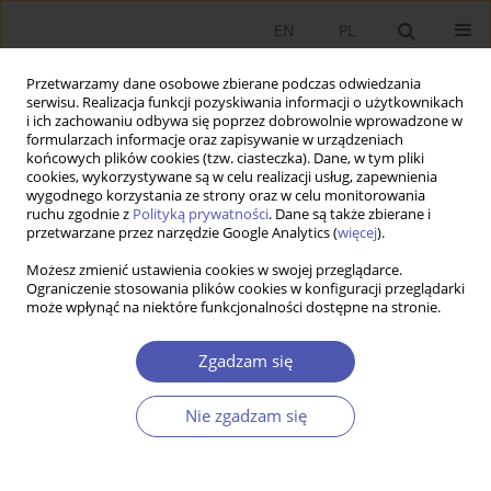
EN
PL
Przetwarzamy dane osobowe zbierane podczas odwiedzania
serwisu. Realizacja funkcji pozyskiwania informacji o użytkownikach
i ich zachowaniu odbywa się poprzez dobrowolnie wprowadzone w
formularzach informacje oraz zapisywanie w urządzeniach
końcowych plików cookies (tzw. ciasteczka). Dane, w tym pliki
cookies, wykorzystywane są w celu realizacji usług, zapewnienia
wygodnego korzystania ze strony oraz w celu monitorowania
Kod klasyfikacji JEL
F01
ruchu zgodnie z
Polityką prywatności
. Dane są także zbierane i
przetwarzane przez narzędzie Google Analytics (
więcej
).
Możesz zmienić ustawienia cookies w swojej przeglądarce.
Perspektywa globalna i jej implikacje w
Ograniczenie stosowania plików cookies w konfiguracji przeglądarki
może wpłynąć na niektóre funkcjonalności dostępne na stronie.
kontekście wielowymiarowego kryzysu
społeczno-gospodarczego.
Zgadzam się
MACIEJ MISZEWSKI
Ekonomista 2021;(5):604-623
Nie zgadzam się
DOI
:
https://doi.org/10.52335/dvqigjykff32
Statystyki