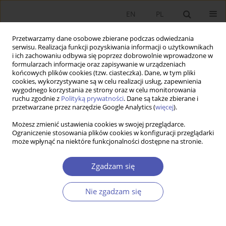
EN
PL
Przetwarzamy dane osobowe zbierane podczas odwiedzania
serwisu. Realizacja funkcji pozyskiwania informacji o użytkownikach
i ich zachowaniu odbywa się poprzez dobrowolnie wprowadzone w
formularzach informacje oraz zapisywanie w urządzeniach
końcowych plików cookies (tzw. ciasteczka). Dane, w tym pliki
cookies, wykorzystywane są w celu realizacji usług, zapewnienia
wygodnego korzystania ze strony oraz w celu monitorowania
Kod klasyfikacji JEL
E60
ruchu zgodnie z
Polityką prywatności
. Dane są także zbierane i
przetwarzane przez narzędzie Google Analytics (
więcej
).
ARTYKUŁ
Możesz zmienić ustawienia cookies w swojej przeglądarce.
Ograniczenie stosowania plików cookies w konfiguracji przeglądarki
Zrównoważona przedsiębiorczość i jej
może wpłynąć na niektóre funkcjonalności dostępne na stronie.
determinanty. Przypadek wybranych krajów
Europy Środkowo-Wschodniej. Od globalnego
Zgadzam się
kryzysu finansowego do pandemii COVID-19
Rafał Matera
,
Anna Misztal
,
Magdalena Kowalska
Nie zgadzam się
Ekonomista 2023;(4):403-428
DOI
:
https://doi.org/10.52335/ekon/174760
Statystyki