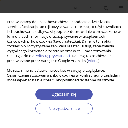
EN
PL
Przetwarzamy dane osobowe zbierane podczas odwiedzania
serwisu. Realizacja funkcji pozyskiwania informacji o użytkownikach
i ich zachowaniu odbywa się poprzez dobrowolnie wprowadzone w
formularzach informacje oraz zapisywanie w urządzeniach
końcowych plików cookies (tzw. ciasteczka). Dane, w tym pliki
cookies, wykorzystywane są w celu realizacji usług, zapewnienia
wygodnego korzystania ze strony oraz w celu monitorowania
Autor
Aldona Standar
ruchu zgodnie z
Polityką prywatności
. Dane są także zbierane i
przetwarzane przez narzędzie Google Analytics (
więcej
).
Możesz zmienić ustawienia cookies w swojej przeglądarce.
ARTYKUŁ
Ograniczenie stosowania plików cookies w konfiguracji przeglądarki
może wpłynąć na niektóre funkcjonalności dostępne na stronie.
Czy funkcjonalna bliskość miasta sprzyja
transformacji energetycznej? Inwestycje gmin w
Zgadzam się
gospodarkę niskoemisyjną w kontekście
powiązań z ośrodkami miejskimi
Nie zgadzam się
Agnieszka Kozera
,
Aldona Standar
Ekonomista 2026;(2):201-233
DOI
:
https://doi.org/10.52335/ekon/217049