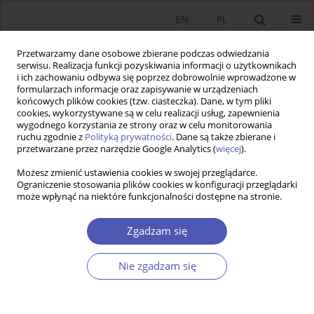
EN
PL
Przetwarzamy dane osobowe zbierane podczas odwiedzania
serwisu. Realizacja funkcji pozyskiwania informacji o użytkownikach
i ich zachowaniu odbywa się poprzez dobrowolnie wprowadzone w
formularzach informacje oraz zapisywanie w urządzeniach
końcowych plików cookies (tzw. ciasteczka). Dane, w tym pliki
cookies, wykorzystywane są w celu realizacji usług, zapewnienia
wygodnego korzystania ze strony oraz w celu monitorowania
6/2014
ruchu zgodnie z
Polityką prywatności
. Dane są także zbierane i
przetwarzane przez narzędzie Google Analytics (
więcej
).
Możesz zmienić ustawienia cookies w swojej przeglądarce.
Ograniczenie stosowania plików cookies w konfiguracji przeglądarki
może wpłynąć na niektóre funkcjonalności dostępne na stronie.
Poglądy makroekonomiczne
Władysława Grabskiego
Zgadzam się
Nie zgadzam się
1
Janusz Skodlarski
Więcej