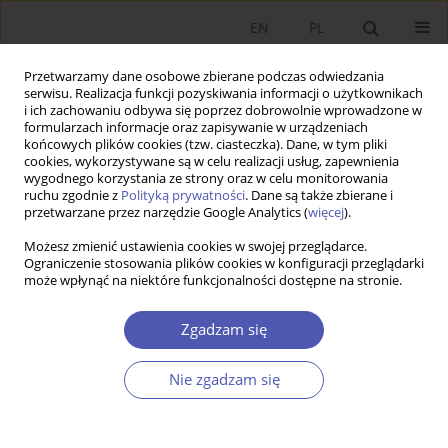
EN
PL
Przetwarzamy dane osobowe zbierane podczas odwiedzania
serwisu. Realizacja funkcji pozyskiwania informacji o użytkownikach
i ich zachowaniu odbywa się poprzez dobrowolnie wprowadzone w
formularzach informacje oraz zapisywanie w urządzeniach
końcowych plików cookies (tzw. ciasteczka). Dane, w tym pliki
cookies, wykorzystywane są w celu realizacji usług, zapewnienia
wygodnego korzystania ze strony oraz w celu monitorowania
3/2014
ruchu zgodnie z
Polityką prywatności
. Dane są także zbierane i
przetwarzane przez narzędzie Google Analytics (
więcej
).
Możesz zmienić ustawienia cookies w swojej przeglądarce.
Ograniczenie stosowania plików cookies w konfiguracji przeglądarki
może wpłynąć na niektóre funkcjonalności dostępne na stronie.
Efektywność finansowa Łódzkiej
Specjalnej Strefy Ekonomicznej
Zgadzam się
Nie zgadzam się
1
Radosław Pastusiak
Więcej