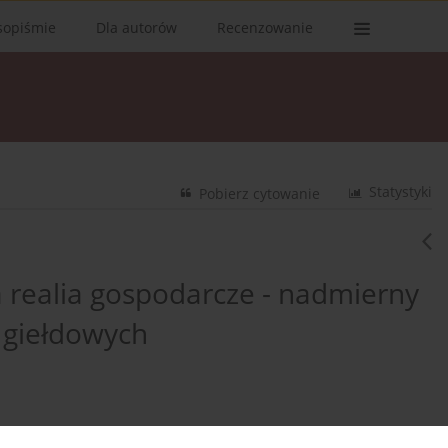
sopiśmie
Dla autorów
Recenzowanie
Statystyki
Pobierz cytowanie
 realia gospodarcze - nadmierny
 giełdowych