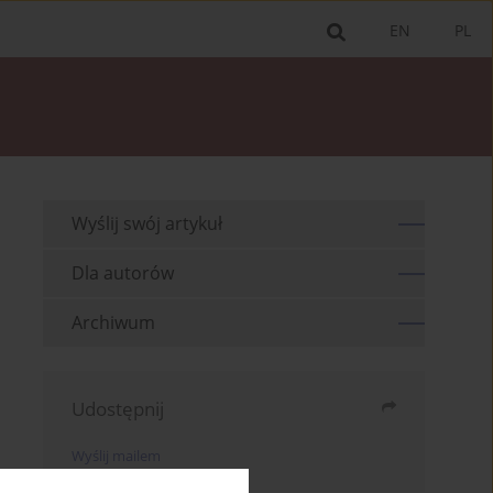
EN
PL
Wyślij swój artykuł
Dla autorów
Archiwum
Udostępnij
Wyślij mailem