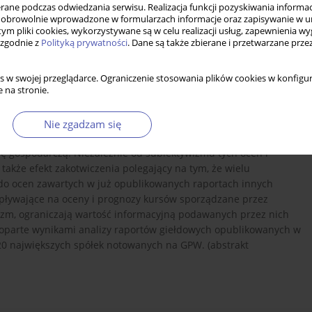
ne podczas odwiedzania serwisu. Realizacja funkcji pozyskiwania informacj
obrowolnie wprowadzone w formularzach informacje oraz zapisywanie w u
 tym pliki cookies, wykorzystywane są w celu realizacji usług, zapewnienia 
 zgodnie z
Polityką prywatności
. Dane są także zbierane i przetwarzane prze
s w swojej przeglądarce. Ograniczenie stosowania plików cookies w konfigur
 na stronie.
owanych przez domy maklerskie, oceniających kursy akcji spółek
awie, daje zbyt optymistyczne oceny przewidywanych zmian ich
Nie zgadzam się
damentalnych odzwierciedlających rzeczywistą sytuację tych
ję gospodarczą. Niezależnie od subiektywizmu tych ocen i
akże efekt zakotwiczenia polegający na tym, że wielu
 do ocen zawartych w już opublikowanych raportach innych
ływające na oceny i prognozy kursów sporządzane przez
izm, ograniczają wartość informacyjną podawanych przez nich
poparte wynikami analizy raportów giełdowych opublikowanych w
i 20 największych spółek notowanych na GPW. (abstrakt