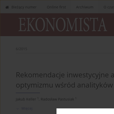
Bieżący numer
Online first
Archiwum
O cza
6/2015
Rekomendacje inwestycyjne a
optymizmu wśród analityków
1
1
Jakub Keller
,
Radosław Pastusiak
Więcej