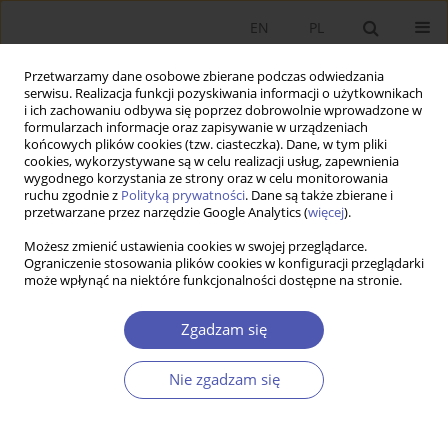
EN
PL
Przetwarzamy dane osobowe zbierane podczas odwiedzania
serwisu. Realizacja funkcji pozyskiwania informacji o użytkownikach
i ich zachowaniu odbywa się poprzez dobrowolnie wprowadzone w
formularzach informacje oraz zapisywanie w urządzeniach
końcowych plików cookies (tzw. ciasteczka). Dane, w tym pliki
cookies, wykorzystywane są w celu realizacji usług, zapewnienia
wygodnego korzystania ze strony oraz w celu monitorowania
Autor
Marcin Stanuch
ruchu zgodnie z
Polityką prywatności
. Dane są także zbierane i
przetwarzane przez narzędzie Google Analytics (
więcej
).
Możesz zmienić ustawienia cookies w swojej przeglądarce.
ARTYKUŁ
Ograniczenie stosowania plików cookies w konfiguracji przeglądarki
może wpłynąć na niektóre funkcjonalności dostępne na stronie.
Znaczenie odnawialnych źródeł energii w
obszarze redukcji emisji CO2 w krajach
Zgadzam się
członkowskich Unii Europejskiej
Marcin Stanuch
,
Krzysztof Adam Firlej
Nie zgadzam się
DOI
:
https://doi.org/10.52335/ekon/217876
Statystyki
Streszczenie
Artykuł
(PDF)