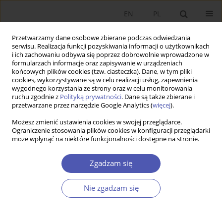
EN
PL
Przetwarzamy dane osobowe zbierane podczas odwiedzania
serwisu. Realizacja funkcji pozyskiwania informacji o użytkownikach
i ich zachowaniu odbywa się poprzez dobrowolnie wprowadzone w
formularzach informacje oraz zapisywanie w urządzeniach
końcowych plików cookies (tzw. ciasteczka). Dane, w tym pliki
cookies, wykorzystywane są w celu realizacji usług, zapewnienia
wygodnego korzystania ze strony oraz w celu monitorowania
Autor
Urszula Ziarko-Siwek
ruchu zgodnie z
Polityką prywatności
. Dane są także zbierane i
przetwarzane przez narzędzie Google Analytics (
więcej
).
Możesz zmienić ustawienia cookies w swojej przeglądarce.
Efekt ogłoszeń jako wyraz przejrzystości polityki
Ograniczenie stosowania plików cookies w konfiguracji przeglądarki
może wpłynąć na niektóre funkcjonalności dostępne na stronie.
pieniężnej
Urszula Ziarko-Siwek
Zgadzam się
Ekonomista 2013;(1):71-98
Statystyki
Nie zgadzam się
Streszczenie
Artykuł
(PDF)